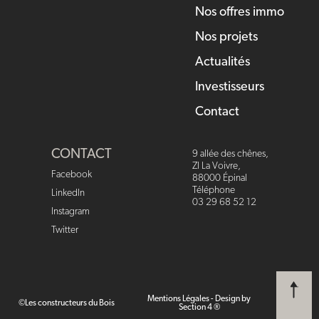
Nos offres immo
Nos projets
Actualités
Investisseurs
Contact
CONTACT
9 allée des chênes,
ZI La Voivre,
Facebook
88000 Épinal
Téléphone
LinkedIn
03 29 68 52 12
Instagram
Twitter
Mentions Légales
-
Design by
©Les constructeurs du Bois
Section 4 ®