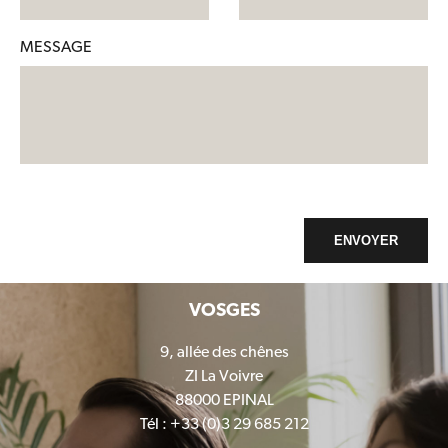
MESSAGE
ENVOYER
VOSGES
9, allée des chênes
ZI La Voivre
88000 EPINAL
Tél : +33 (0)3 29 685 212