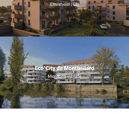
Ensisheim (68)
Eco'City de Montbéliard
Montbéliard (25)