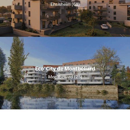
Ensisheim (68)
Eco'City de Montbéliard
Montbéliard (25)