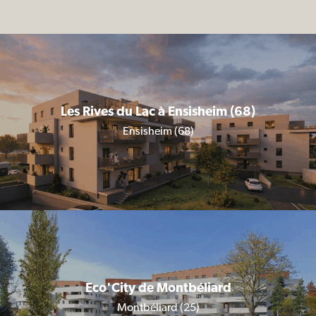
Les Rives du Lac à Ensisheim (68)
Ensisheim (68)
Eco'City de Montbéliard
Montbéliard (25)