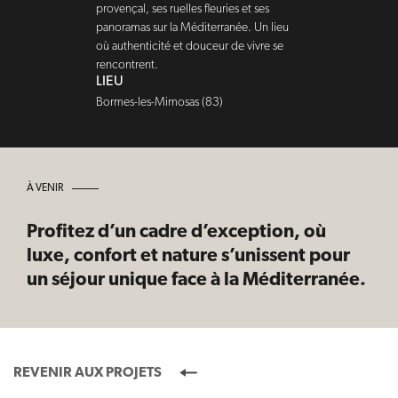
provençal, ses ruelles fleuries et ses
panoramas sur la Méditerranée. Un lieu
où authenticité et douceur de vivre se
rencontrent.
LIEU
Bormes-les-Mimosas (83)
À VENIR
Profitez d’un cadre d’exception, où
luxe, confort et nature s’unissent pour
un séjour unique face à la Méditerranée.
REVENIR AUX PROJETS